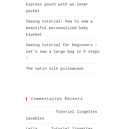
Express pouch with an inner
pocket
Sewing tutorial: how to sew a
beautiful personalized baby
blanket
Sewing tutorial for beginners :
let’s sew a large bag in 5 steps
!
The satin silk pillowcase
Commentaires Récents
Aurélie
dans
Tutoriel lingettes
lavables
Leïla
dans
Tutoriel lingettes