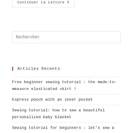
Tutoriel
Continuer La Lecture
Lingettes
Lavables
Press
Escap
to
close
the
Articles Récents
searc
panel
Free beginner sewing tutorial : the made-to-
measure elasticated skirt !
Express pouch with an inner pocket
Sewing tutorial: how to sew a beautiful
personalized baby blanket
Sewing tutorial for beginners : let’s sew a