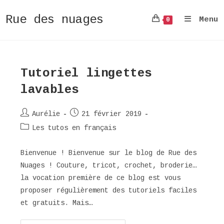
Rue des nuages
Menu
0
Skip
to
content
Tutoriel lingettes
lavables
Auteur/autrice
Publication
Aurélie
21 février 2019
de
publiée :
Post
Les tutos en français
la
category:
publication :
Bienvenue ! Bienvenue sur le blog de Rue des
Nuages ! Couture, tricot, crochet, broderie…
la vocation première de ce blog est vous
proposer régulièrement des tutoriels faciles
et gratuits. Mais…