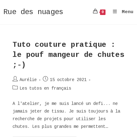
Rue des nuages
Menu
0
Skip
to
content
Tuto couture pratique :
le pouf mangeur de chutes
;-)
Auteur/autrice
Publication
Aurélie
15 octobre 2021
de
publiée :
Post
Les tutos en français
la
category:
publication :
A l'atelier, je me suis lancé un defi... ne
jamais jeter de tissu. Je suis toujours à la
recherche de projets pour utiliser les
chutes. Les plus grandes me permettent…