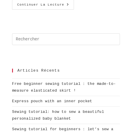
Tuto
Continuer La Lecture
Couture
Pratique
:
Le
Pouf
Mangeur
De
Press
Chutes
;-)
Escap
to
close
the
Articles Récents
searc
panel
Free beginner sewing tutorial : the made-to-
measure elasticated skirt !
Express pouch with an inner pocket
Sewing tutorial: how to sew a beautiful
personalized baby blanket
Sewing tutorial for beginners : let’s sew a