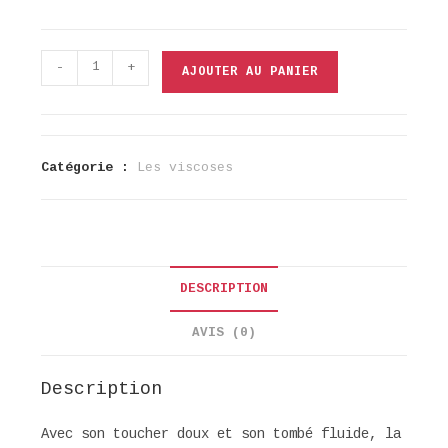
quantité
-
+
AJOUTER AU PANIER
de
Viscose
Xiodus
Catégorie :
Les viscoses
DESCRIPTION
AVIS (0)
Description
Avec son toucher doux et son tombé fluide, la