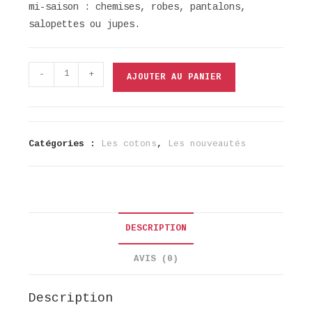
mi-saison : chemises, robes, pantalons,
salopettes ou jupes.
quantité
-
+
AJOUTER AU PANIER
de
Velours
500
raies
Catégories :
Les cotons
,
Les nouveautés
Havane
DESCRIPTION
AVIS (0)
Description