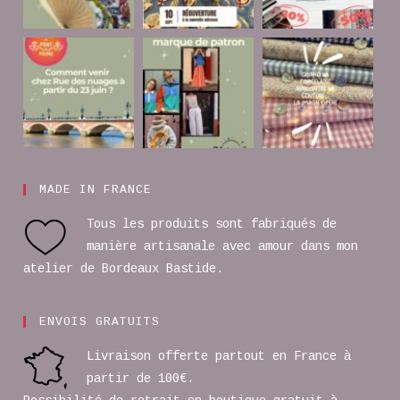
MADE IN FRANCE
Tous les produits sont fabriqués de
manière artisanale avec amour dans mon
atelier de Bordeaux Bastide.
ENVOIS GRATUITS
Livraison offerte partout en France à
partir de 100€.