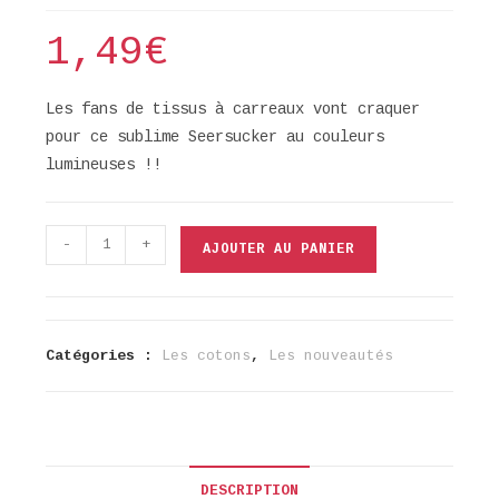
1,49
€
Les fans de tissus à carreaux vont craquer
pour ce sublime Seersucker au couleurs
lumineuses !!
quantité
-
+
AJOUTER AU PANIER
de
Seersucker
carreaux
cacao
Catégories :
Les cotons
,
Les nouveautés
rose
thé
DESCRIPTION