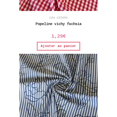
Les cotons
Popeline vichy fuchsia
1,29
€
Ajouter au panier