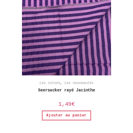
Les cotons
,
Les nouveautés
Seersucker rayé Jacinthe
1,49
€
Ajouter au panier