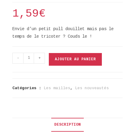
1,59
€
Envie d’un petit pull douillet mais pas le
temps de le tricoter ? Couds le !
quantité
-
+
AJOUTER AU PANIER
de
Maille
chinée
bleue
Catégories :
Les mailles
,
Les nouveautés
DESCRIPTION