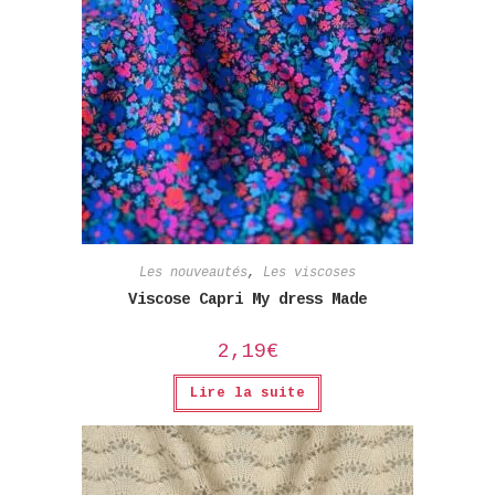
Les nouveautés
,
Les viscoses
Viscose Capri My dress Made
2,19
€
Lire la suite