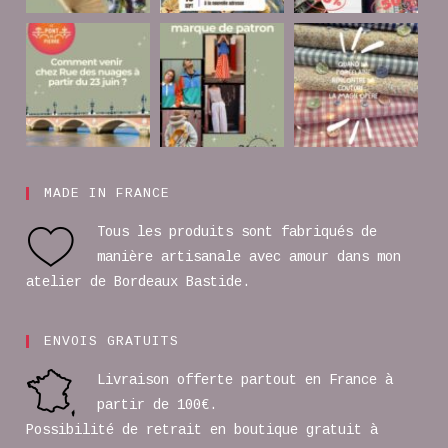
MADE IN FRANCE
Tous les produits sont fabriqués de
manière artisanale avec amour dans mon
atelier de Bordeaux Bastide.
ENVOIS GRATUITS
Livraison offerte partout en France à
partir de 100€.
Possibilité de retrait en boutique gratuit à