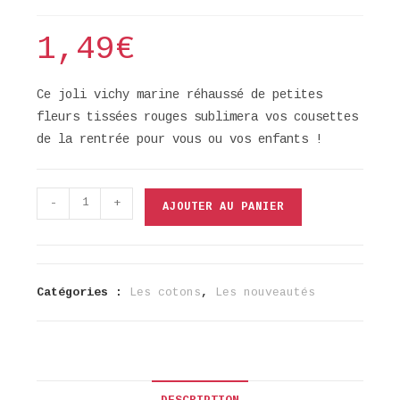
1,49
€
Ce joli vichy marine réhaussé de petites
fleurs tissées rouges sublimera vos cousettes
de la rentrée pour vous ou vos enfants !
quantité
-
+
AJOUTER AU PANIER
de
Coton
jacquard
fleurs
Catégories :
Les cotons
,
Les nouveautés