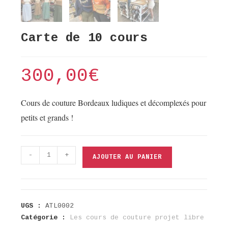
Carte de 10 cours
300,00
€
Cours de couture Bordeaux ludiques et décomplexés pour
petits et grands !
quantité
-
+
AJOUTER AU PANIER
de
Carte
de
10
UGS :
ATL0002
cours
Catégorie :
Les cours de couture projet libre